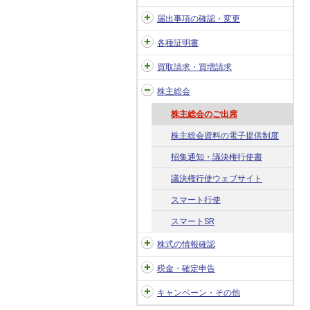
届出事項の確認・変更
各種証明書
買取請求・買増請求
株主総会
株主総会のご出席
株主総会資料の電子提供制度
招集通知・議決権行使書
議決権行使ウェブサイト
スマート行使
スマートSR
株式の情報確認
税金・確定申告
キャンペーン・その他