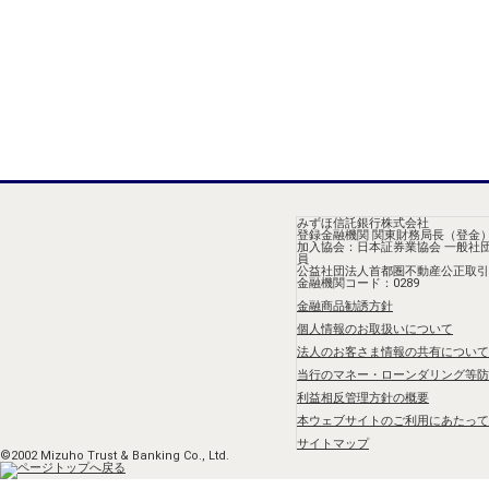
みずほ信託銀行株式会社
登録金融機関 関東財務局長（登金）
加入協会：日本証券業協会 一般社
員
公益社団法人首都圏不動産公正取引
金融機関コード：0289
金融商品勧誘方針
個人情報のお取扱いについて
法人のお客さま情報の共有について
当行のマネー・ローンダリング等防
利益相反管理方針の概要
本ウェブサイトのご利用にあたって
サイトマップ
©2002 Mizuho Trust & Banking Co., Ltd.