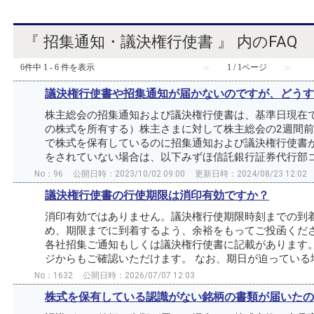
『 招集通知・議決権行使書 』 内のFAQ
6件中 1 - 6 件を表示
≪
1 / 1ページ
≫
議決権行使書や招集通知が届かないのですが、どうす
株主総会の招集通知および議決権行使書は、基準日現在
の株式を所有する）株主さまに対して株主総会の2週間前
で株式を保有しているのに招集通知および議決権行使書
をされていない場合は、以下みずほ信託銀行証券代行部コー
No：96
公開日時：2023/10/02 09:00
更新日時：2024/08/23 12:02
議決権行使書の行使期限は消印有効ですか？
消印有効ではありません。議決権行使期限時刻までの到着
め、期限までに到着するよう、余裕をもってご投函くださ
各社招集ご通知もしくは議決権行使書に記載があります。
ジからもご確認いただけます。 なお、期日が迫っている場合
No：1632
公開日時：2026/07/07 12:03
株式を保有している認識がない銘柄の書類が届いたの