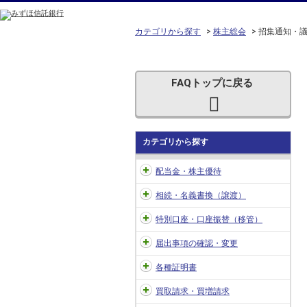
カテゴリから探す
>
株主総会
>
招集通知・
FAQトップに戻る
カテゴリから探す
配当金・株主優待
相続・名義書換（譲渡）
特別口座・口座振替（移管）
届出事項の確認・変更
各種証明書
買取請求・買増請求