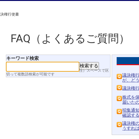
議決権行使書
FAQ（よくあるご質問）
キーワード検索
注）スペースで区
切って複数語検索が可能です
議決権
が、どう
議決権
株式を
届いたのは
招集通
確認する方
議決権
うすれ