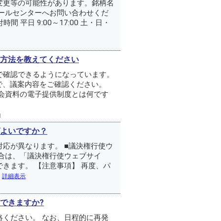
変更等の可能性があります。銘柄名
ールセンターへお問い合わせくだ
時間 平日 9:00～17:00 土・日・
方法を教えてください
で確認できるようになっています。
で、議案内容をご確認ください。
会資料の電子提供制度とは何です
1
よいですか？
応が異なります。 ■議決権行使ウ
合は、「議決権行使ウェブサイ
きます。 【注意事項】 再度、パ
.
詳細表示
できますか?
ください。 なお、日程的に再発