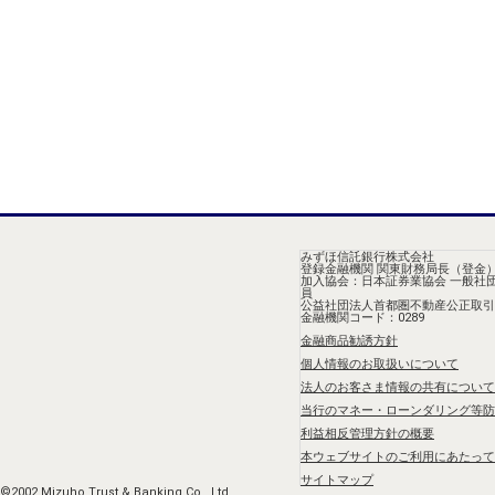
みずほ信託銀行株式会社
登録金融機関 関東財務局長（登金）
加入協会：日本証券業協会 一般社
員
公益社団法人首都圏不動産公正取引
金融機関コード：0289
金融商品勧誘方針
個人情報のお取扱いについて
法人のお客さま情報の共有について
当行のマネー・ローンダリング等防
利益相反管理方針の概要
本ウェブサイトのご利用にあたって
サイトマップ
©2002 Mizuho Trust & Banking Co., Ltd.