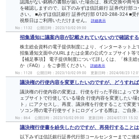
認識がない銘柄の書類が届いた場合は、株式交換や商号
を確認しますので、以下のみずほ信託銀行 証券代行部コ
さい。 ■みずほ信託銀行 証券代行部 0120-288-324 ■受付
祝祭日はご利用いただけません。
詳細表示
No：1132
公開日時：2023/10/02 09:00
招集通知に議案内容が記載されていないので確認する
株主総会資料の電子提供制度により、インターネット上
招集通知文面中のURLまたは企業の公式ウェブサイト等
【補足事項】 電子提供制度について詳しくは、「株主総
か（FAQ）」をご参照ください。
詳細表示
No：1128
公開日時：2023/10/02 09:00
更新日時：2024/08/23 12:0
議決権の行使内容を変更したいのですが、どうすれば
議決権の行使内容の変更は、行使を行った手段によって対
ェブサイトで行使している場合 行使内容を変更したい場
ト」にアクセスし、再度、議決権を行使することで変更で
ソコン用の電子行使サイトにログインする際は、ご自身..
No：864
公開日時：2023/10/02 09:00
更新日時：2024/07/31 15:32
議決権行使書を紛失したのですが、再発行することは
以下みずほ信託銀行証券代行部コールセンターまでご連絡