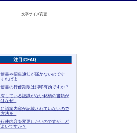
文字サイズ変更
注目のFAQ
行使書や招集通知が届かないのです
すればよ...
行使書の行使期限は消印有効ですか？
保有している認識がない銘柄の書類が
なぜ...
知に議案内容が記載されていないので
法を...
の行使内容を変更したいのですが、ど
ばよいですか？