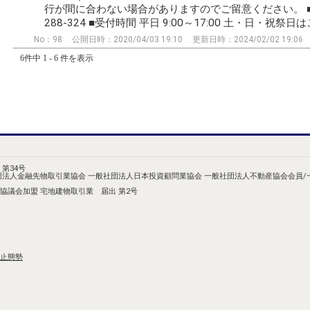
行が間に合わない場合がありますのでご留意ください。 ■み
288-324 ■受付時間 平日 9:00～17:00 土・日・
No：98
公開日時：2020/04/03 19:10
更新日時：2024/02/02 19:06
6件中 1 - 6 件を表示
第34号
団法人金融先物取引業協会 一般社団法人日本投資顧問業協会 一般社団法人不動産協会会員
協議会加盟 宅地建物取引業 届出 第2号
止態勢