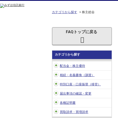
カテゴリから探す
>
株主総会
FAQトップに戻る
カテゴリから探す
配当金・株主優待
相続・名義書換（譲渡）
特別口座・口座振替（移管）
届出事項の確認・変更
各種証明書
買取請求・買増請求