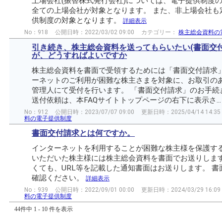
上場会社(振替株式発行会社)については、電子提供制度
全ての上場会社が対象となります。 また、非上場会社も
供制度の対象となります。
詳細表示
No：918
公開日時：2022/03/02 09:00
カテゴリー：
株主総会資料の
引き続き、株主総会資料を送ってもらいたい(書面交
が、どうすればよいですか
株主総会資料を書面で受領するためには「書面交付請求」
ーネットのご利用が困難な株主さまを対象に、お取引の
管理人にて受付を行います。 「書面交付請求」のお手続
送付依頼は、本FAQサイトトップページの右下に表示さ..
No：912
公開日時：2023/07/07 09:00
更新日時：2025/04/14 14:35
料の電子提供制度
書面交付請求とは何ですか。
インターネットを利用することが困難な株主様を保護する
いただいた株主様には株主総会資料を書面でお送りします
くても、URL等を記載した通知書面はお送りします。 
確認ください。
詳細表示
No：939
公開日時：2022/09/01 00:00
更新日時：2024/03/29 16:09
料の電子提供制度
44件中 1 - 10 件を表示