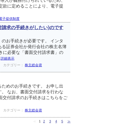
の導入が義務付けられているため、
定款に定めることにより、電子提
電子提供制度
付請求の手続きがしたい)のです
のお手続きが必要です。 インタ
ある証券会社か発行会社の株主名簿
きに必要な「書面交付請求書」の
.
詳細表示
カテゴリー：
株主総会資
ためのお手続きです。 お申し出
。 なお、書面交付請求を行わな
書面交付請求のお手続きはこちらをご
カテゴリー：
株主総会資
≪
1
2
3
4
5
≫