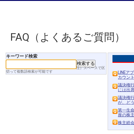
FAQ（よくあるご質問）
キーワード検索
注）スペースで区
切って複数語検索が可能です
LINE
カウント.
議決権
には出
議決権
が、どう
第一生
座の株主で
株主総