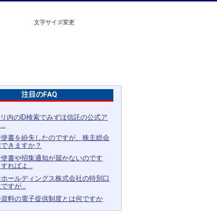
文字サイズ変更
注目のFAQ
アプリ内のID検索でみずほ信託の公式ア
..
行使書を紛失したのですが、株主総会
席できますか？
行使書や招集通知が届かないのです
すればよ...
命ホールディングス株式会社の特別口
すが...
会資料の電子提供制度とは何ですか