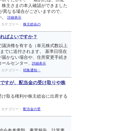
、株主さまの本人確認ができました
が異なる場合がございますので、
い。
詳細表示
カテゴリー：
株主総会の
ればよいですか？
で議決権を有する（単元株式数以上
までに送付されます。 基準日現在
が届かない場合や、住所変更手続き
ルセンター...
詳細表示
カテゴリー：
招集通知・
ですが、配当金の受け取りや株
受け取る権利や株主総会に出席する
カテゴリー：
配当金の受
総会参考書類、事業報告、計算書