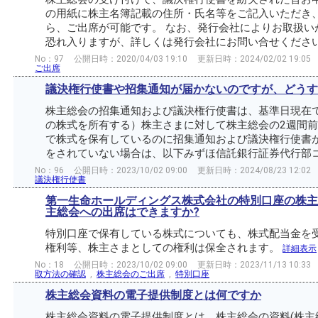
の用紙に株主名簿記載の住所・氏名等をご記入いただき
ら、ご出席が可能です。 なお、発行会社によりお取扱い
恐れ入りますが、詳しくは発行会社にお問い合せくださ
No：97
公開日時：2020/04/03 19:10
更新日時：2024/02/02 19:05
ご出席
議決権行使書や招集通知が届かないのですが、どうす
株主総会の招集通知および議決権行使書は、基準日現在
の株式を所有する）株主さまに対して株主総会の2週間前
で株式を保有しているのに招集通知および議決権行使書
をされていない場合は、以下みずほ信託銀行証券代行部コー
No：96
公開日時：2023/10/02 09:00
更新日時：2024/08/23 12:02
議決権行使書
第一生命ホールディングス株式会社の特別口座の株主
主総会への出席はできますか?
特別口座で保有している株式についても、株式配当金を
権利等、株主さまとしての権利は保全されます。
詳細表示
No：18
公開日時：2023/10/02 09:00
更新日時：2023/11/13 10:33
取方法の確認
,
株主総会のご出席
,
特別口座
株主総会資料の電子提供制度とは何ですか
株主総会資料の電子提供制度とは、株主総会の資料(株主