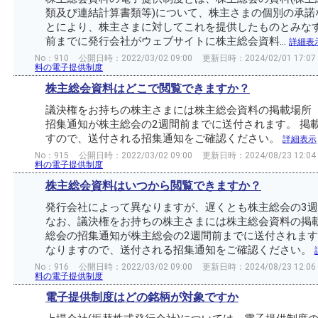
類及び連結計算書類等)について、株主さまの個別の承諾
とにより、株主さまに対してこれを提供したものとみなす
前までに発行会社がウェブサイトに株主総会資料...
詳細表
No：910
公開日時：2022/03/02 09:00
更新日時：2024/02/01 17:07
料の電子提供制度
株主総会資料はどこで閲覧できますか？
議決権をお持ちの株主さまには株主総会資料の掲載場所（
招集通知が株主総会の2週間前までに送付されます。 掲
すので、送付される招集通知をご確認ください。
詳細表示
No：915
公開日時：2022/03/02 09:00
更新日時：2024/08/23 12:04
料の電子提供制度
株主総会資料はいつから閲覧できますか？
発行会社によって異なりますが、遅くとも株主総会の3
なお、議決権をお持ちの株主さまには株主総会資料の掲載
総会の招集通知が株主総会の2週間前までに送付されます
なりますので、送付される招集通知をご確認ください。
No：916
公開日時：2022/03/02 09:00
更新日時：2024/08/23 12:06
料の電子提供制度
電子提供制度はどの銘柄が対象ですか