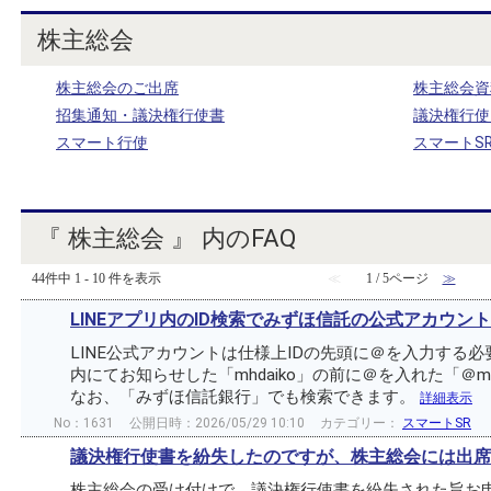
株主総会
株主総会のご出席
株主総会資
招集通知・議決権行使書
議決権行使
スマート行使
スマートS
『 株主総会 』 内のFAQ
44件中 1 - 10 件を表示
≪
1 / 5ページ
≫
LINEアプリ内のID検索でみずほ信託の公式アカウ
LINE公式アカウントは仕様上IDの先頭に＠を入力する
内にてお知らせした「mhdaiko」の前に＠を入れた「＠m
なお、「みずほ信託銀行」でも検索できます。
詳細表示
No：1631
公開日時：2026/05/29 10:10
カテゴリー：
スマートSR
議決権行使書を紛失したのですが、株主総会には出席
株主総会の受け付けで、議決権行使書を紛失された旨お申