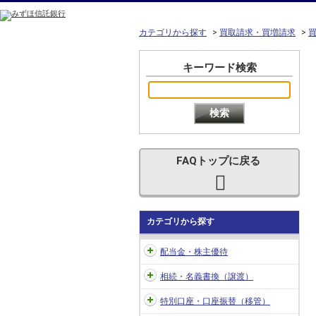
カテゴリから探す
>
買取請求・買増請求
>
キーワード検索
FAQトップに戻る
カテゴリから探す
配当金・株主優待
相続・名義書換（譲渡）
特別口座・口座振替（移管）