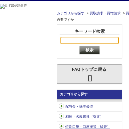
カテゴリから探す
>
買取請求・買増請求
>
必要ですか
キーワード検索
FAQトップに戻る
カテゴリから探す
配当金・株主優待
相続・名義書換（譲渡）
特別口座・口座振替（移管）