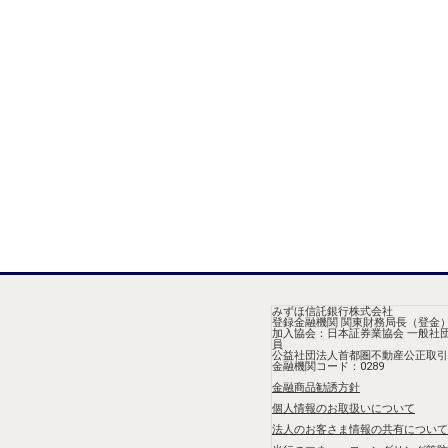
みずほ信託銀行株式会社
登録金融機関 関東財務局長（登金）
加入協会：日本証券業協会 一般社
員
公益社団法人首都圏不動産公正取引
金融機関コード：0289
金融商品勧誘方針
個人情報のお取扱いについて
法人のお客さま情報の共有について