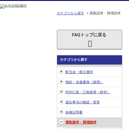
カテゴリから探す
>
買取請求・買増請求
FAQトップに戻る
カテゴリから探す
配当金・株主優待
相続・名義書換（譲渡）
特別口座・口座振替（移管）
届出事項の確認・変更
各種証明書
買取請求・買増請求