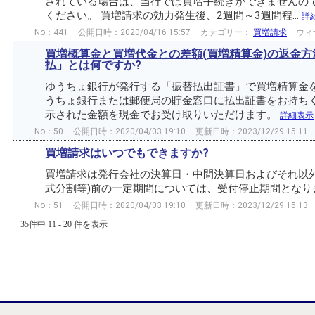
されている場合は、当行では買増手続きができませんの
ください。 買増請求の効力発生後、2週間～3週間程...
詳
No：441
公開日時：2020/04/16 15:57
カテゴリー：
買増請求
ウィ
買増概算金と買増代金との差額(買増精算金)の返金
払」とは何ですか?
ゆうちょ銀行が発行する「振替払出証書」で買増精算金を
うちょ銀行または郵便局の貯金窓口に払出証書をお持ち
示された金額を現金でお受け取りいただけます。
詳細表示
No：50
公開日時：2020/04/03 19:10
更新日時：2023/12/29 15:11
買増請求はいつでもできますか?
買増請求は発行会社の決算日・中間決算日およびそれ以外
式分割等)前の一定期間については、受付停止期間とな
No：51
公開日時：2020/04/03 19:10
更新日時：2023/12/29 15:13
35件中 11 - 20 件を表示