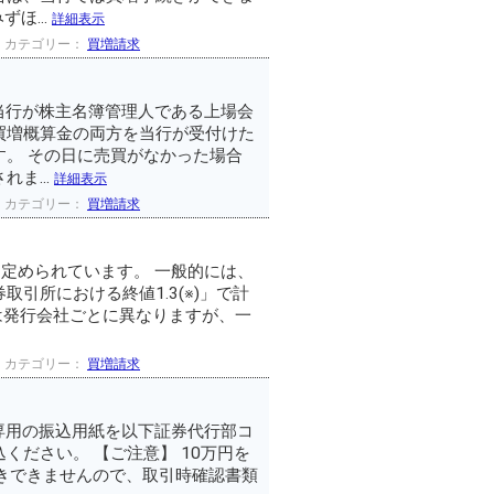
ほ...
詳細表示
カテゴリー：
買増請求
 当行が株主名簿管理人である上場会
買増概算金の両方を当行が受付けた
。 その日に売買がなかった場合
ま...
詳細表示
カテゴリー：
買増請求
り定められています。 一般的には、
引所における終値1.3(※)」で計
率は発行会社ごとに異なりますが、一
カテゴリー：
買増請求
 専用の振込用紙を以下証券代行部コ
ださい。 【ご注意】 10万円を
きできませんので、取引時確認書類