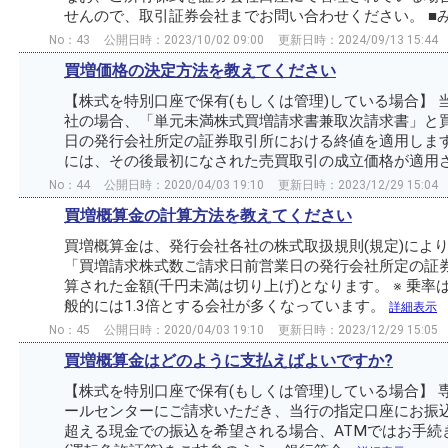
せんので、取引証券会社までお問い合わせください。 ■みず
No：43
公開日時：2023/10/02 09:00
更新日時：2024/09/13 15:44
買増価格の決定方法を教えてください
【株式を特別口座で保有(もしくは管理)している場合】
社の場合、「単元未満株式買増請求書兼取次請求書」と
日の発行会社所定の証券取引所における終値を適用します
には、その後最初になされた売買取引の成立価格が適用され
No：44
公開日時：2020/04/03 19:10
更新日時：2023/12/29 15:04
買増概算金の計算方法を教えてください
買増概算金は、発行会社各社の株式取扱規則(規定)によ
「買増請求株式数ご請求日前営業日の発行会社所定の証券取
算された金額(千円未満は切り上げ)となります。 ※ 乗
般的には1.3倍とする会社が多くなっています。
詳細表示
No：45
公開日時：2020/04/03 19:10
更新日時：2023/12/29 15:05
買増概算金はどのように支払えばよいですか?
【株式を特別口座で保有(もしくは管理)している場合】
ールセンターにご請求いただき、当行の指定口座にお振込く
超える現金での振込を希望される場合、ATMではお手続