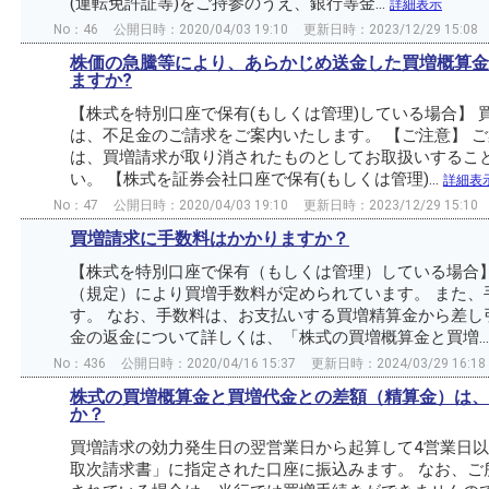
(運転免許証等)をご持参のうえ、銀行等金...
詳細表示
No：46
公開日時：2020/04/03 19:10
更新日時：2023/12/29 15:08
株価の急騰等により、あらかじめ送金した買増概算金
ますか?
【株式を特別口座で保有(もしくは管理)している場合】
は、不足金のご請求をご案内いたします。 【ご注意】 
は、買増請求が取り消されたものとしてお取扱いするこ
い。 【株式を証券会社口座で保有(もしくは管理)...
詳細表
No：47
公開日時：2020/04/03 19:10
更新日時：2023/12/29 15:10
買増請求に手数料はかかりますか？
【株式を特別口座で保有（もしくは管理）している場合】
（規定）により買増手数料が定められています。 また、
す。 なお、手数料は、お支払いする買増精算金から差し
金の返金について詳しくは、「株式の買増概算金と買増..
No：436
公開日時：2020/04/16 15:37
更新日時：2024/03/29 16:18
株式の買増概算金と買増代金との差額（精算金）は、
か？
買増請求の効力発生日の翌営業日から起算して4営業日
取次請求書」に指定された口座に振込みます。 なお、ご