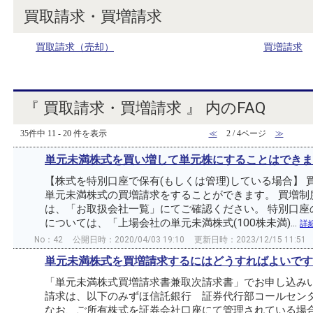
買取請求・買増請求
買取請求（売却）
買増請求
『 買取請求・買増請求 』 内のFAQ
35件中 11 - 20 件を表示
≪
2 / 4ページ
≫
単元未満株式を買い増して単元株にすることはできま
【株式を特別口座で保有(もしくは管理)している場合】
単元未満株式の買増請求をすることができます。 買増制
は、「お取扱会社一覧」にてご確認ください。 特別口座
については、「上場会社の単元未満株式(100株未満)...
詳
No：42
公開日時：2020/04/03 19:10
更新日時：2023/12/15 11:51
単元未満株式を買増請求するにはどうすればよいです
「単元未満株式買増請求書兼取次請求書」でお申し込みい
請求は、以下のみずほ信託銀行 証券代行部コールセン
なお、ご所有株式を証券会社口座にて管理されている場