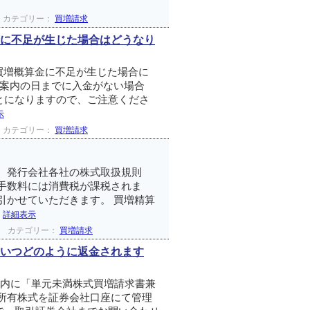
カテゴリー：
買増請求
に不足が生じた場合はどうなり
 買増概算金に不足が生じた場合に
ご案内の日までに入金がない場合
とになりますので、ご注意くださ
示
カテゴリー：
買増請求
 発行会社各社の株式取扱規則
手数料には消費税が課税されま
引かせていただきます。 買増精算
.
詳細表示
カテゴリー：
買増請求
いつどのように返金されます
以内に「単元未満株式買増請求書兼
所有株式を証券会社口座にて管理