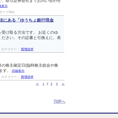
で、取引証券会社までお問い合わせ
細表示
ザードFAQ
方法にある「ゆうちょ銀行現金
受け取る方法です。 お近くのゆ
ください。その証書と引換えに、表
カテゴリー：
買増請求
の株主確定日(臨時株主総会や株
ります。
詳細表示
カテゴリー：
買増請求
≪
1
2
3
4
≫
TOPへ