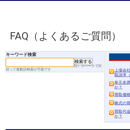
FAQ（よくあるご質問）
キーワード検索
注）スペースで区
切って複数語検索が可能です
上場会社
取請求（売
単元未
か？
買取価
株式の
買取代
か？