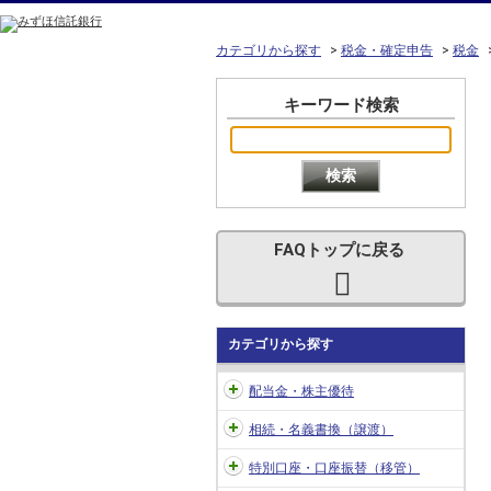
カテゴリから探す
>
税金・確定申告
>
税金
キーワード検索
FAQトップに戻る
カテゴリから探す
配当金・株主優待
相続・名義書換（譲渡）
特別口座・口座振替（移管）