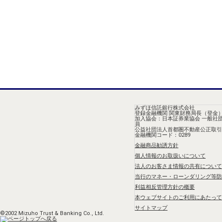
みずほ信託銀行株式会社
登録金融機関 関東財務局長（登金）
加入協会：日本証券業協会 一般社
員
公益社団法人首都圏不動産公正取引
金融機関コード：0289
金融商品勧誘方針
個人情報のお取扱いについて
法人のお客さま情報の共有について
当行のマネー・ローンダリング等防
利益相反管理方針の概要
本ウェブサイトのご利用にあたって
サイトマップ
©2002 Mizuho Trust & Banking Co., Ltd.