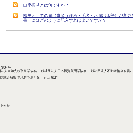
口座振替とは何ですか？
株主としての届出事項（住所・氏名・お届出印等）が変更
書」にはどのように記入すればよいですか？
第34号
団法人金融先物取引業協会 一般社団法人日本投資顧問業協会 一般社団法人不動産協会会員
協議会加盟 宅地建物取引業 届出 第2号
止態勢