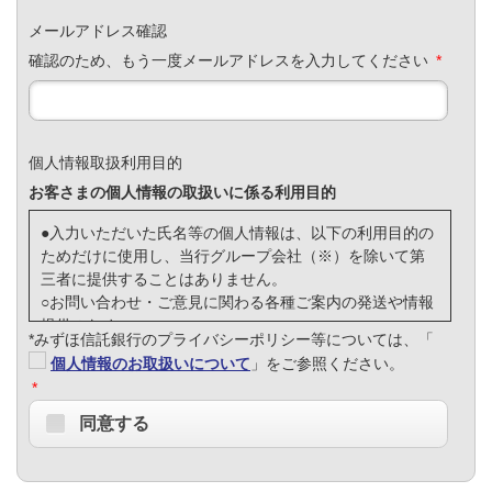
メールアドレス確認
確認のため、もう一度メールアドレスを入力してください
*
個人情報取扱利用目的
お客さまの個人情報の取扱いに係る利用目的
●入力いただいた氏名等の個人情報は、以下の利用目的の
ためだけに使用し、当行グループ会社（※）を除いて第
三者に提供することはありません。
○お問い合わせ・ご意見に関わる各種ご案内の発送や情報
提供のため
*みずほ信託銀行のプライバシーポリシー等については、「
○金融商品やサービスの研究や開発のため
個人情報のお取扱いについて
」をご参照ください。
○お問い合わせ・ご意見内容の把握および管理のため、そ
*
の他お客さまとのお取引を適切かつ円滑に履行するため
（※）当行グループ会社の範囲は、「
みずほフィナン
同意する
シャルグループ内における共同利用について
」をご参照
願います。