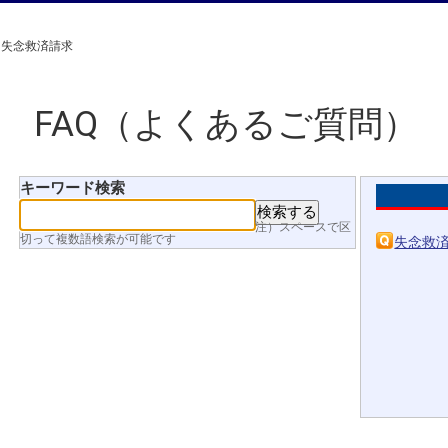
>
失念救済請求
FAQ（よくあるご質問）
キーワード検索
注）スペースで区
切って複数語検索が可能です
失念救