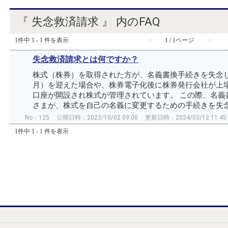
『 失念救済請求 』 内のFAQ
1件中 1 - 1 件を表示
≪
1 / 1ページ
≫
失念救済請求とは何ですか？
株式（株券）を取得された方が、名義書換手続きを失念し
月）を迎えた場合や、株券電子化後に株券発行会社が上
口座が開設され株式が管理されています。 この際、名義
さまが、株式を自己の名義に変更するための手続きを失念救
No：125
公開日時：2023/10/02 09:00
更新日時：2024/03/12 11:45
1件中 1 - 1 件を表示