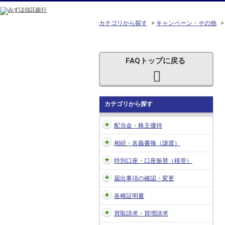
カテゴリから探す
>
キャンペーン・その他
FAQトップに戻る
カテゴリから探す
配当金・株主優待
相続・名義書換（譲渡）
特別口座・口座振替（移管）
届出事項の確認・変更
各種証明書
買取請求・買増請求