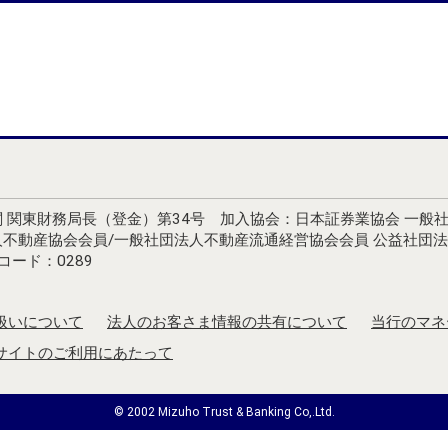
 関東財務局長（登金）第34号 加入協会：日本証券業協会 一般
人不動産協会会員/一般社団法人不動産流通経営協会会員 公益社団
ード：0289
扱いについて
法人のお客さま情報の共有について
当行のマネ
サイトのご利用にあたって
© 2002 Mizuho Trust & Banking Co,.Ltd.